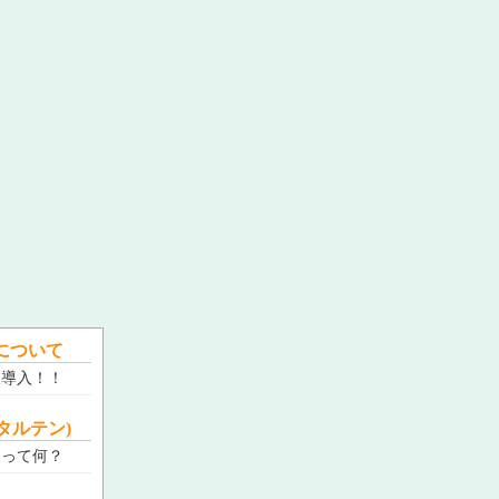
について
線導入！！
デンタルテン)
０って何？