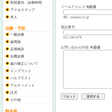
医院案内・診療時間
メールアドレス
※必須
アクセスマップ
求人
例）aaa@aa.co.jp
電話番号
治療・予防
一般診療
012-345-678
歯周病
お問い合わせ内容
※必須
定期検診
自費診療
歯の矯正について
インプラント
バルプラスト
アルティメット
託児
その他
料金表